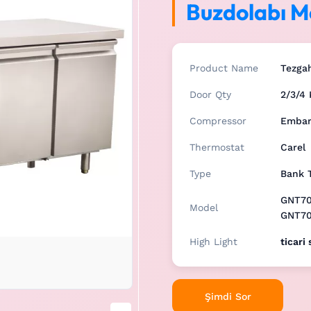
Buzdolabı M
Product Name
Tezga
Door Qty
2/3/4 
Compressor
Embar
Thermostat
Carel
Type
Bank T
GNT70
Model
GNT7
High Light
ticari
Şimdi Sor