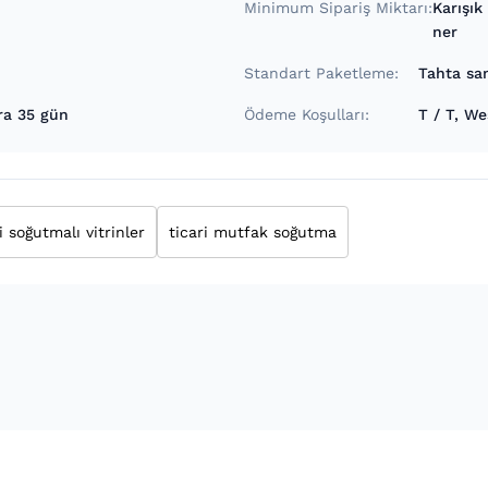
Minimum Sipariş Miktarı:
Karışık
ner
Standart Paketleme:
Tahta san
ra 35 gün
Ödeme Koşulları:
T / T, W
i soğutmalı vitrinler
ticari mutfak soğutma