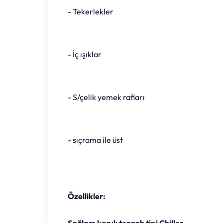
- Tekerlekler
- İç ışıklar
- S/çelik yemek rafları
- sıçrama ile üst
Özellikler: