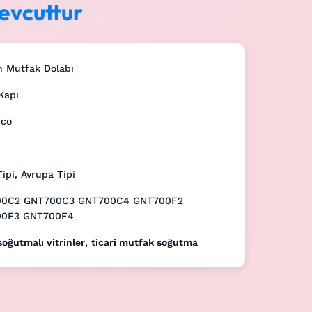
evcuttur
h Mutfak Dolabı
Kapı
co
ipi, Avrupa Tipi
0C2 GNT700C3 GNT700C4 GNT700F2
00F3 GNT700F4
 soğutmalı vitrinler
,
ticari mutfak soğutma