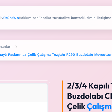
Ev
Ürün:% s
Hakkımızda
Fabrika turu
Kalite kontrol
Bizimle iletişime
manları
Onaylı Paslanmaz Çelik Çalışma Tezgahı R290 Buzdolabı Mevcuttur
2/3/4 Kapılı 
Buzdolabı C
Çelik
Çalışm