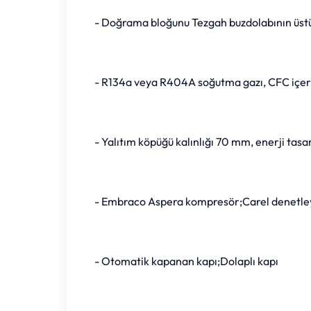
- Doğrama bloğunu Tezgah buzdolabının üstün
- R134a veya R404A soğutma gazı, CFC içer
- Yalıtım köpüğü kalınlığı 70 mm, enerji tasa
- Embraco Aspera kompresör;Carel denetley
- Otomatik kapanan kapı;Dolaplı kapı