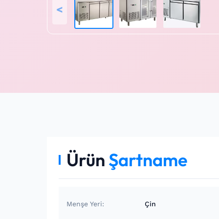
<
Ürün
Şartname
Menşe Yeri:
Çin