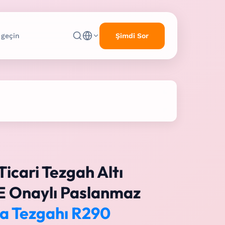
Şimdi Sor
 geçin
Ticari Tezgah Altı
E Onaylı Paslanmaz
a Tezgahı R290