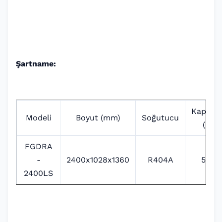
Şartname:
Kapasit
Modeli
Boyut (mm)
Soğutucu
(L)
FGDRA
-
2400x1028x1360
R404A
565
2400LS