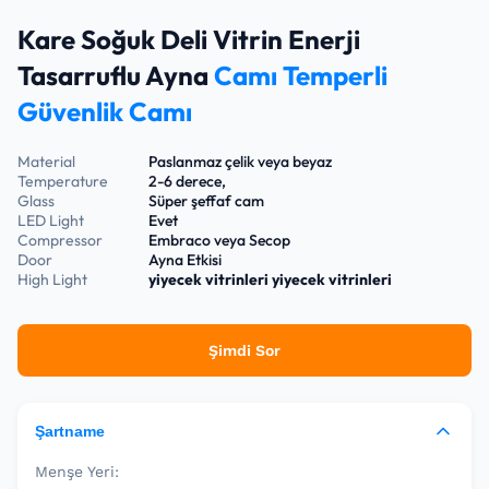
Kare Soğuk Deli Vitrin Enerji
Tasarruflu Ayna
Camı Temperli
Güvenlik Camı
Material
Paslanmaz çelik veya beyaz
Temperature
2-6 derece,
Glass
Süper şeffaf cam
LED Light
Evet
Compressor
Embraco veya Secop
Door
Ayna Etkisi
High Light
yiyecek vitrinleri
yiyecek vitrinleri
Şimdi Sor
Şartname
Menşe Yeri: