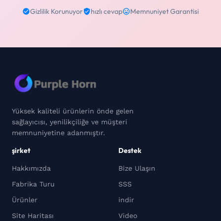
Gizlilik Korunuyor
hızlı cevap
Memnuniyet Garantisi
Yüksek kaliteli ürünlerin önde gelen
sağlayıcısı, yenilikçiliğe ve müşteri
memnuniyetine adanmıştır.
şirket
Destek
Hakkımızda
Bize Ulaşın
Fabrika Turu
SSS
Ürünler
indir
Site Haritası
Video